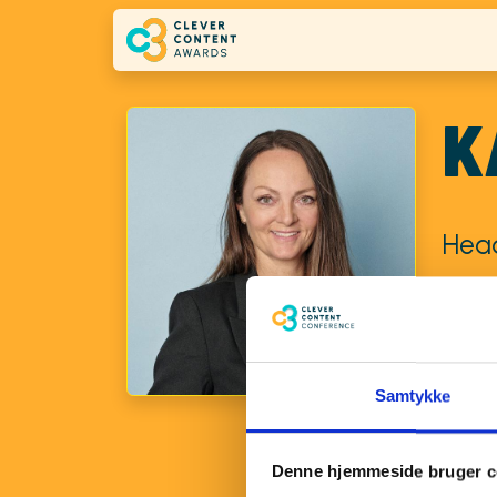
Skip to main content
K
Head
Som ko
form o
advoka
Samtykke
kvalit
en int
Denne hjemmeside bruger c