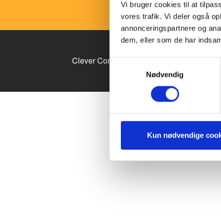
Vi bruger cookies til at tilpas
vores trafik. Vi deler også 
annonceringspartnere og anal
dem, eller som de har indsaml
Clever Content Conference arrangeres af 
Samtykkevalg
Nødvendig
Kun nødvendige cook